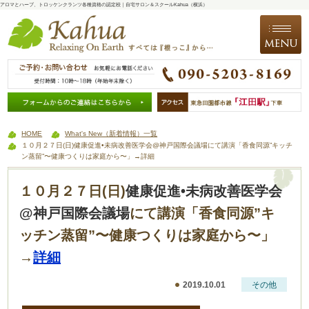
アロマとハーブ、トロッケンクランツ各種資格の認定校｜自宅サロン＆スクールKahua（横浜）
HOME
What's New（新着情報）一覧
１０月２７日(日)健康促進•未病改善医学会@神戸国際会議場にて講演「香食同源”キッチ
ン蒸留”〜健康つくりは家庭から〜」→詳細
１０月２７日(日)
健康促進•未病改善医学会
@神戸国際会議場
にて講演「香食同源”キ
ッチン蒸留”〜健康つくりは家庭から〜」
→
詳細
2019.10.01
その他