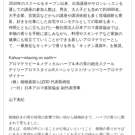
2010年のスクールをオープン以来、
出張講座やサロンレッスンを
通しての講座の参加人数は、男女、
大人子ども含めて約4000名。
大手企業、
百貨店などからの講座や講演依頼も多く現場経験も豊
富。
好きを仕事にした自宅サロンモデルとしての取材も多々。
仲間とともに立ち上げた一般社団法人日本アロマ蒸留協会では、
本物の香りを手軽に楽しみながら、
料理やスキンケアなど家族の
健康にも役立てていくことができる新
しいアロマテラピーとし
て、一番身近なキッチンで香りを作る「
キッチン蒸留®︎」を推奨。
Kahua〜relaxing on earth〜
アロマテラピー＆メディカルハーブ＆木の実の総合スクール
デイリーアロマスタイル®スペシャリスト/
ナッツベリーアロマデ
ザイナー
（株）植物蒸留らぼDD 代表取締役
（一社）日本アロマ蒸留協会 副代表理事
山下美紀
植物好きの母や祖母の影響で幼い頃から植物好きで、ハーブの香りに囲
まれて育ちました。
思えば、自然の中にいることが心地よいということ、植物の香りがそば
にあると気持ちが落ち着くということを子どもの頃から感じ取っていた