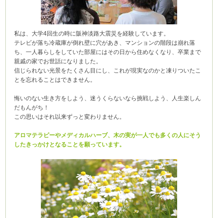
私は、大学4回生の時に阪神淡路大震災を経験しています。
テレビが落ち冷蔵庫が倒れ壁に穴があき、マンションの階段は崩れ落
ち、一人暮らしをしていた部屋にはその日から住めなくなり、卒業まで
親戚の家でお世話になりました。
信じられない光景をたくさん目にし、これが現実なのかと凍りついたこ
とを忘れることはできません。
悔いのない生き方をしよう、迷うくらないなら挑戦しよう、人生楽しん
だもんがち！
この思いはそれ以来ずっと変わりません。
アロマテラピーやメディカルハーブ、木の実が一人でも多くの人にそう
したきっかけとなることを願っています。