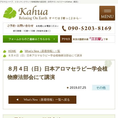
アロマとハーブ、トロッケンクランツ各種資格の認定校｜自宅サロン＆スクールKahua（横浜）
HOME
What's New（新着情報）一覧
８月４日（日）日本アロマセラピー学会植物療法部会にて講演
８月４日（日）
日本アロマセラピー学会植
物療法部会にて講演
2019.07.25
その他
What's New（新着情報）一覧へ戻る